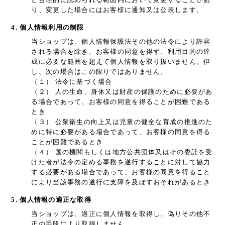
り、変更した場合にはお客様に通知又は公表します。
4. 個人情報利用の制限
当ショップは、個人情報保護法その他の法令により許容
される場合を除き、お客様の同意を得ず、利用目的の達
成に必要な範囲を超えて個人情報を取り扱いません。但
し、次の場合はこの限りではありません。
（１） 法令に基づく場合
（２） 人の生命、身体又は財産の保護のために必要があ
る場合であって、お客様の同意を得ることが困難である
とき
（３） 公衆衛生の向上又は児童の健全な育成の推進のた
めに特に必要がある場合であって、お客様の同意を得る
ことが困難であるとき
（４） 国の機関もしくは地方公共団体又はその委託を受
けた者が法令の定める事務を遂行することに対して協力
する必要がある場合であって、お客様の同意を得ること
により当該事務の遂行に支障を及ぼすおそれがあるとき
5. 個人情報の適正な取得
当ショップは、適正に個人情報を取得し、偽りその他不
正の手段により取得しません。