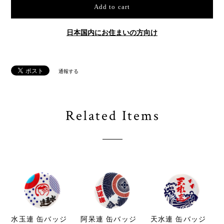
Add to cart
日本国内にお住まいの方向け
通報する
Related Items
水玉連 缶バッジ
阿呆連 缶バッジ
天水連 缶バッジ